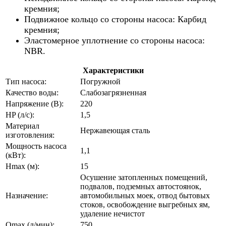
кремния;
Подвижное кольцо со стороны насоса: Карбид
кремния;
Эластомерное уплотнение со стороны насоса:
NBR.
Характеристики
Тип насоса:
Погружной
Качество воды:
Слабозагрязненная
Напряжение (В):
220
HP (л/с):
1,5
Материал
Нержавеющая сталь
изготовления:
Мощность насоса
1,1
(кВт):
Hmax (м):
15
Осушение затопленных помещений,
подвалов, подземных автостоянок,
Назначение:
автомобильных моек, отвод бытовых
стоков, освобождение выгребных ям,
удаление нечистот
Qmax (л/мин):
750