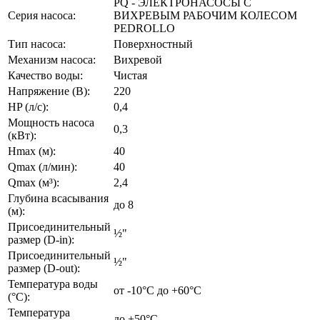
PQ - ЭЛЕКТРОНАСОСЫ С
Серия насоса:
ВИХРЕВЫМ РАБОЧИМ КОЛЕСОМ
PEDROLLO
Тип насоса:
Поверхностный
Механизм насоса:
Вихревой
Качество воды:
Чистая
Напряжение (В):
220
HP (л/с):
0,4
Мощность насоса
0,3
(кВт):
Hmax (м):
40
Qmax (л/мин):
40
Qmax (м³):
2,4
Глубина всасывания
до 8
(м):
Присоединительный
½"
размер (D-in):
Присоединительный
½"
размер (D-out):
Температура воды
от -10°C до +60°С
(°C):
Температура
до +50°C