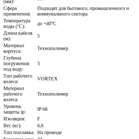
(мм):
Сфера
Подходят для бытового, промышленного и
применения:
коммунального сектора
Температура
до +40°C
воды (°C):
Длина кабеля
5
(м):
Материал
Технополимер
корпуса:
Глубина
погружения
3
под воду:
Тип рабочего
VORTEX
колеса:
Материал
рабочего
Технополимер
колеса:
Уровень
IP 68
защиты ip:
Изоляция:
F
Вес (кг):
6,6
Тип поплавка:
На проводе