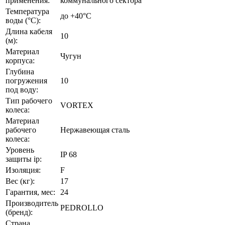
применения:
коммунального сектора
Температура
до +40°C
воды (°C):
Длина кабеля
10
(м):
Материал
Чугун
корпуса:
Глубина
погружения
10
под воду:
Тип рабочего
VORTEX
колеса:
Материал
рабочего
Нержавеющая сталь
колеса:
Уровень
IP 68
защиты ip:
Изоляция:
F
Вес (кг):
17
Гарантия, мес:
24
Производитель
PEDROLLO
(бренд):
Страна