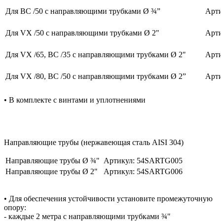
Для BC /50 с направляющими трубками Ø ¾”
Арти
Для VX /50 с направляющими трубками Ø 2"
Арти
Для VX /65, BC /35 с направляющими трубками Ø 2"
Арти
Для VX /80, BC /50 с направляющими трубками Ø 2”
Арти
• В комплекте с винтами и уплотнениями
Направляющие трубы (нержавеющая сталь AISI 304)
Направляющие трубы Ø ¾"
Артикул: 54SARTG005
Направляющие трубы Ø 2"
Артикул: 54SARTG006
• Для обеспечения устойчивости установите промежуточную
опору:
- каждые 2 метра с направляющими трубками ¾"