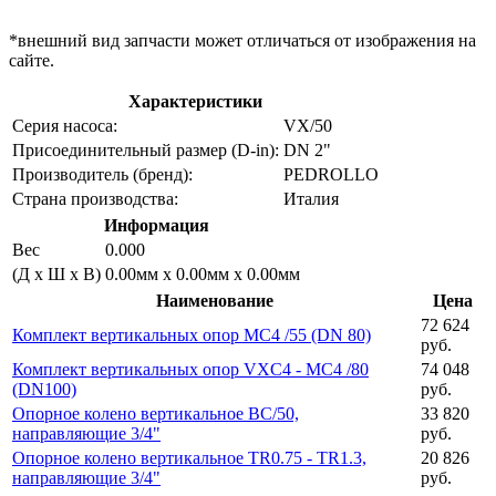
*внешний вид запчасти может отличаться от изображения на
сайте.
Характеристики
Серия насоса:
VX/50
Присоединительный размер (D-in):
DN 2"
Производитель (бренд):
PEDROLLO
Страна производства:
Италия
Информация
Вес
0.000
(Д х Ш х В)
0.00мм x 0.00мм x 0.00мм
Наименование
Цена
72 624
Комплект вертикальных опор MC4 /55 (DN 80)
руб.
Комплект вертикальных опор VXC4 - MC4 /80
74 048
(DN100)
руб.
Опорное колено вертикальное BC/50,
33 820
направляющие 3/4"
руб.
Опорное колено вертикальное TR0.75 - TR1.3,
20 826
направляющие 3/4"
руб.