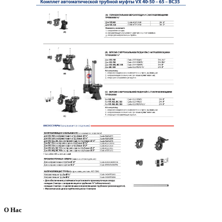
О Нас