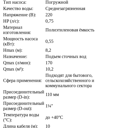
Тип насоса:
Погружной
Качество воды:
Среднезагрязненная
Напряжение (В):
220
HP (л/с):
0,75
Материал
Полиэтиленовая ёмкость
изготовления:
Мощность насоса
0,55
(кВт):
Hmax (м):
8,2
Назначение:
Подъем сточных вод
Qmax (л/мин):
170
Qmax (м³):
10,2
Подходят для бытового,
Сфера применения:
сельскохозяйственного и
коммунального сектора
Присоединительный
110 мм
размер (D-in):
Присоединительный
1¼"
размер (D-out):
Температура воды
до +40°C
(°C):
Длина кабеля (м):
10