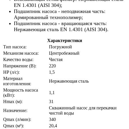
EN 1.4301 (AISI 304);
Подшипник насоса - неподвижная часть:
Армированный технополимер;
Подшипник насоса - вращающаяся часть:
Нержавеющая сталь EN 1.4301 (AISI 304).
Характеристики
Тип насоса:
Погружной
Механизм насоса:
Центробежный
Качество воды:
Чистая
Напряжение (В):
220
HP (л/с):
1,5
Материал
Нержавеющая сталь
изготовления:
Мощность насоса
1,1
(кВт):
Hmax (м):
31
Скважинный насос для перекачки
Назначение:
чистой воды
Qmax (л/мин):
340
Qmax (м³):
20,4