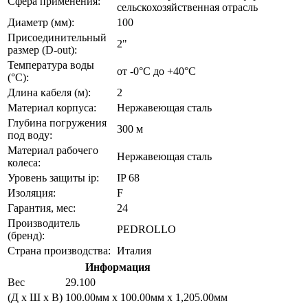
Сфера применения:
сельскохозяйственная отрасль
Диаметр (мм):
100
Присоединительный
2"
размер (D-out):
Температура воды
от -0°C до +40°С
(°C):
Длина кабеля (м):
2
Материал корпуса:
Нержавеющая сталь
Глубина погружения
300 м
под воду:
Материал рабочего
Нержавеющая сталь
колеса:
Уровень защиты ip:
IP 68
Изоляция:
F
Гарантия, мес:
24
Производитель
PEDROLLO
(бренд):
Страна производства:
Италия
Информация
Вес
29.100
(Д х Ш х В)
100.00мм x 100.00мм x 1,205.00мм