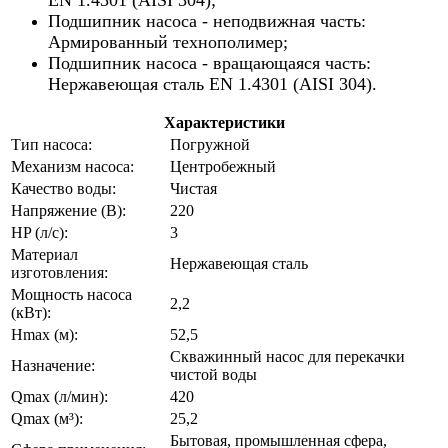
EN 1.4301 (AISI 304);
Подшипник насоса - неподвижная часть:
Армированный технополимер;
Подшипник насоса - вращающаяся часть:
Нержавеющая сталь EN 1.4301 (AISI 304).
Характеристики
Тип насоса:
Погружной
Механизм насоса:
Центробежный
Качество воды:
Чистая
Напряжение (В):
220
HP (л/с):
3
Материал
Нержавеющая сталь
изготовления:
Мощность насоса
2,2
(кВт):
Hmax (м):
52,5
Скважинный насос для перекачки
Назначение:
чистой воды
Qmax (л/мин):
420
Qmax (м³):
25,2
Бытовая, промышленная сфера,