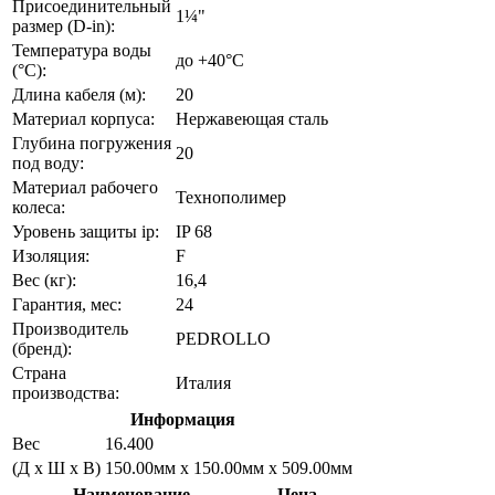
Присоединительный
1¼"
размер (D-in):
Температура воды
до +40°C
(°C):
Длина кабеля (м):
20
Материал корпуса:
Нержавеющая сталь
Глубина погружения
20
под воду:
Материал рабочего
Технополимер
колеса:
Уровень защиты ip:
IP 68
Изоляция:
F
Вес (кг):
16,4
Гарантия, мес:
24
Производитель
PEDROLLO
(бренд):
Страна
Италия
производства:
Информация
Вес
16.400
(Д х Ш х В)
150.00мм x 150.00мм x 509.00мм
Наименование
Цена