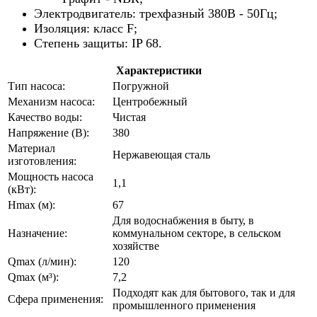
Электродвигатель: трехфазный 380В - 50Гц;
Изоляция: класс F;
Степень защиты: IP 68.
Характеристики
Тип насоса:
Погружной
Механизм насоса:
Центробежный
Качество воды:
Чистая
Напряжение (В):
380
Материал
Нержавеющая сталь
изготовления:
Мощность насоса
1,1
(кВт):
Hmax (м):
67
Для водоснабжения в быту, в
Назначение:
коммунальном секторе, в сельском
хозяйстве
Qmax (л/мин):
120
Qmax (м³):
7,2
Подходят как для бытового, так и для
Сфера применения:
промышленного применения