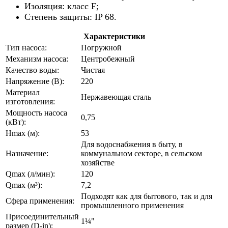
Изоляция: класс F;
Степень защиты: IP 68.
Характеристики
Тип насоса:
Погружной
Механизм насоса:
Центробежный
Качество воды:
Чистая
Напряжение (В):
220
Материал
Нержавеющая сталь
изготовления:
Мощность насоса
0,75
(кВт):
Hmax (м):
53
Для водоснабжения в быту, в
Назначение:
коммунальном секторе, в сельском
хозяйстве
Qmax (л/мин):
120
Qmax (м³):
7,2
Подходят как для бытового, так и для
Сфера применения:
промышленного применения
Присоединительный
1¼"
размер (D-in):