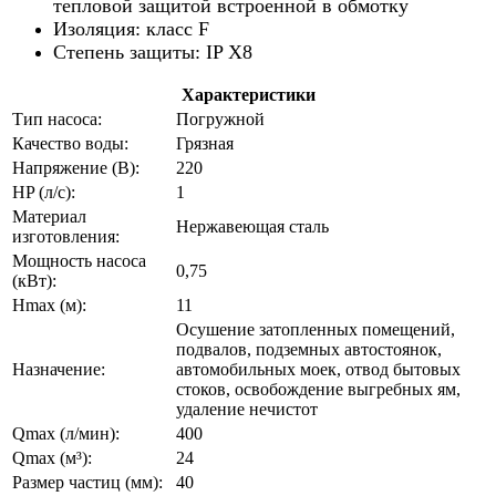
тепловой защитой встроенной в обмотку
Изоляция: класс F
Степень защиты: IP X8
Характеристики
Тип насоса:
Погружной
Качество воды:
Грязная
Напряжение (В):
220
HP (л/с):
1
Материал
Нержавеющая сталь
изготовления:
Мощность насоса
0,75
(кВт):
Hmax (м):
11
Осушение затопленных помещений,
подвалов, подземных автостоянок,
Назначение:
автомобильных моек, отвод бытовых
стоков, освобождение выгребных ям,
удаление нечистот
Qmax (л/мин):
400
Qmax (м³):
24
Размер частиц (мм):
40