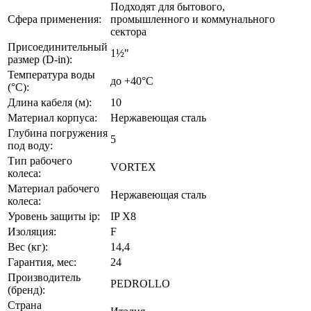
Подходят для бытового,
Сфера применения:
промышленного и коммунального
сектора
Присоединительный
1½"
размер (D-in):
Температура воды
до +40°C
(°C):
Длина кабеля (м):
10
Материал корпуса:
Нержавеющая сталь
Глубина погружения
5
под воду:
Тип рабочего
VORTEX
колеса:
Материал рабочего
Нержавеющая сталь
колеса:
Уровень защиты ip:
IP X8
Изоляция:
F
Вес (кг):
14,4
Гарантия, мес:
24
Производитель
PEDROLLO
(бренд):
Страна