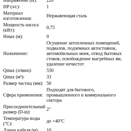
Напряжение (В):
220
HP (л/с):
1
Материал
Нержавеющая сталь
изготовления:
Мощность насоса
0,75
(кВт):
Hmax (м):
9
Осушение затопленных помещений,
подвалов, подземных автостоянок,
Назначение:
автомобильных моек, отвод бытовых
стоков, освобождение выгребных ям,
удаление нечистот
Qmax (л/мин):
550
Qmax (м³):
33
Размер частиц (мм):
50
Подходят для бытового,
Сфера применения:
промышленного и коммунального
сектора
Присоединительный
2"
размер (D-in):
Температура воды
до +40°C
(°C):
Длина кабеля (м):
10