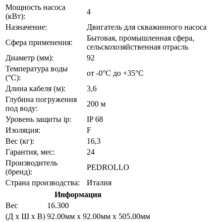
Мощность насоса
4
(кВт):
Назначение:
Двигатель для скважинного насоса
Бытовая, промышленная сфера,
Сфера применения:
сельскохозяйственная отрасль
Диаметр (мм):
92
Температура воды
от -0°C до +35°С
(°C):
Длина кабеля (м):
3,6
Глубина погружения
200 м
под воду:
Уровень защиты ip:
IP 68
Изоляция:
F
Вес (кг):
16,3
Гарантия, мес:
24
Производитель
PEDROLLO
(бренд):
Страна производства:
Италия
Информация
Вес
16.300
(Д х Ш х В)
92.00мм x 92.00мм x 505.00мм