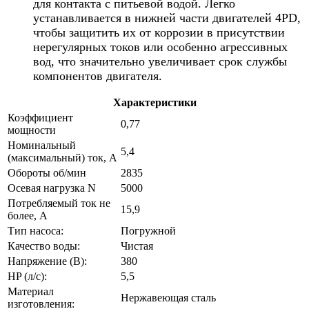
для контакта с питьевой водой. Легко
устанавливается в нижней части двигателей 4PD,
чтобы защитить их от коррозии в присутствии
нерегулярных токов или особенно агрессивных
вод, что значительно увеличивает срок службы
компонентов двигателя.
Характеристики
Коэффициент
0,77
мощности
Номинальный
5,4
(максимальный) ток, А
Обороты об/мин
2835
Осевая нагрузка N
5000
Потребляемый ток не
15,9
более, А
Тип насоса:
Погружной
Качество воды:
Чистая
Напряжение (В):
380
HP (л/с):
5,5
Материал
Нержавеющая сталь
изготовления: