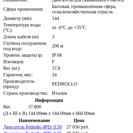
Бытовая, промышленная сфера,
Сфера применения:
сельскохозяйственная отрасль
Диаметр (мм):
144
Температура воды
от -0°C до +35°С
(°C):
Длина кабеля (м):
3
Глубина погружения
200 м
под воду:
Уровень защиты ip:
IP 68
Изоляция:
F
Вес (кг):
37,8
Гарантия, мес:
24
Производитель
PEDROLLO
(бренд):
Страна производства:
Италия
Информация
Вес
37.800
(Д х Ш х В)
144.00мм x 144.00мм x 660.00мм
Наименование
Цена
Двигатель Pedrollo 4PD/ 0.50
27 056 руб.