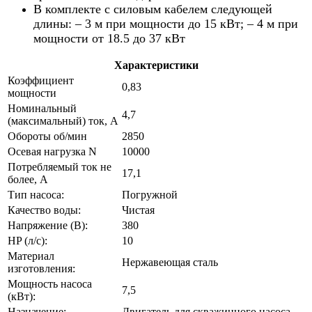
В комплекте с силовым кабелем следующей
длины: – 3 м при мощности до 15 кВт; – 4 м при
мощности от 18.5 до 37 кВт
Характеристики
Коэффициент
0,83
мощности
Номинальный
4,7
(максимальный) ток, А
Обороты об/мин
2850
Осевая нагрузка N
10000
Потребляемый ток не
17,1
более, А
Тип насоса:
Погружной
Качество воды:
Чистая
Напряжение (В):
380
HP (л/с):
10
Материал
Нержавеющая сталь
изготовления:
Мощность насоса
7,5
(кВт):
Назначение:
Двигатель для скважинного насоса