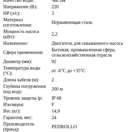
Качество воды:
Чистая
Напряжение (В):
220
HP (л/с):
3
Материал
Нержавеющая сталь
изготовления:
Мощность насоса
2,2
(кВт):
Назначение:
Двигатель для скважинного насоса
Бытовая, промышленная сфера,
Сфера применения:
сельскохозяйственная отрасль
Диаметр (мм):
92
Температура воды
от -0°C до +35°С
(°C):
Длина кабеля (м):
2
Глубина погружения
200 м
под воду:
Уровень защиты ip:
IP 68
Изоляция:
F
Вес (кг):
14,9
Гарантия, мес:
24
Производитель
PEDROLLO
(бренд):