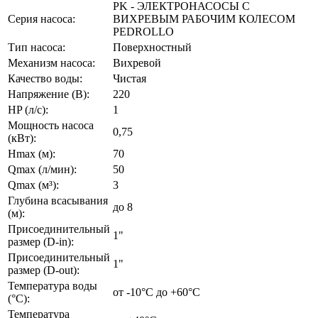
PK - ЭЛЕКТРОНАСОСЫ С
Серия насоса:
ВИХРЕВЫМ РАБОЧИМ КОЛЕСОМ
PEDROLLO
Тип насоса:
Поверхностный
Механизм насоса:
Вихревой
Качество воды:
Чистая
Напряжение (В):
220
HP (л/с):
1
Мощность насоса
0,75
(кВт):
Hmax (м):
70
Qmax (л/мин):
50
Qmax (м³):
3
Глубина всасывания
до 8
(м):
Присоединительный
1"
размер (D-in):
Присоединительный
1"
размер (D-out):
Температура воды
от -10°C до +60°С
(°C):
Температура