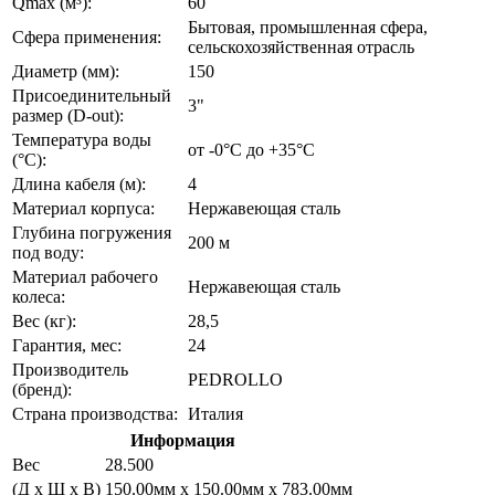
Qmax (м³):
60
Бытовая, промышленная сфера,
Сфера применения:
сельскохозяйственная отрасль
Диаметр (мм):
150
Присоединительный
3"
размер (D-out):
Температура воды
от -0°C до +35°С
(°C):
Длина кабеля (м):
4
Материал корпуса:
Нержавеющая сталь
Глубина погружения
200 м
под воду:
Материал рабочего
Нержавеющая сталь
колеса:
Вес (кг):
28,5
Гарантия, мес:
24
Производитель
PEDROLLO
(бренд):
Страна производства:
Италия
Информация
Вес
28.500
(Д х Ш х В)
150.00мм x 150.00мм x 783.00мм