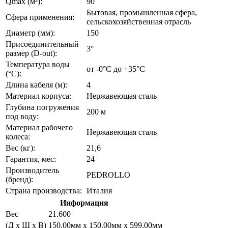
Qmax (м³):
90
Бытовая, промышленная сфера,
Сфера применения:
сельскохозяйственная отрасль
Диаметр (мм):
150
Присоединительный
3"
размер (D-out):
Температура воды
от -0°C до +35°С
(°C):
Длина кабеля (м):
4
Материал корпуса:
Нержавеющая сталь
Глубина погружения
200 м
под воду:
Материал рабочего
Нержавеющая сталь
колеса:
Вес (кг):
21,6
Гарантия, мес:
24
Производитель
PEDROLLO
(бренд):
Страна производства:
Италия
Информация
Вес
21.600
(Д х Ш х В)
150.00мм x 150.00мм x 599.00мм