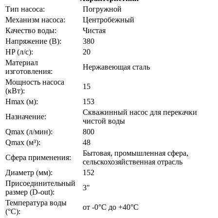
Тип насоса:
Погружной
Механизм насоса:
Центробежный
Качество воды:
Чистая
Напряжение (В):
380
HP (л/с):
20
Материал
Нержавеющая сталь
изготовления:
Мощность насоса
15
(кВт):
Hmax (м):
153
Скважинный насос для перекачки
Назначение:
чистой воды
Qmax (л/мин):
800
Qmax (м³):
48
Бытовая, промышленная сфера,
Сфера применения:
сельскохозяйственная отрасль
Диаметр (мм):
152
Присоединительный
3"
размер (D-out):
Температура воды
от -0°C до +40°С
(°C):