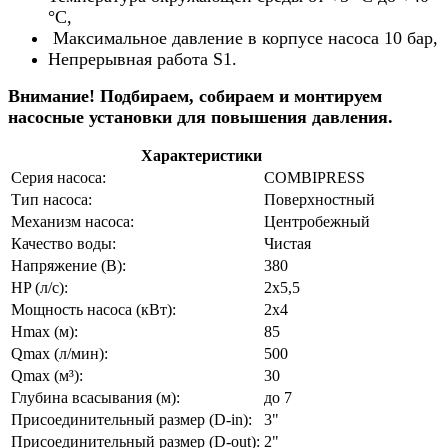
°C,
Максимальное давление в корпусе насоса 10 бар,
Непрерывная работа S1.
Внимание! Подбираем, собираем и монтируем
насосные установки для повышения давления.
Характеристики
Серия насоса:
COMBIPRESS
Тип насоса:
Поверхностный
Механизм насоса:
Центробежный
Качество воды:
Чистая
Напряжение (В):
380
HP (л/с):
2х5,5
Мощность насоса (кВт):
2х4
Hmax (м):
85
Qmax (л/мин):
500
Qmax (м³):
30
Глубина всасывания (м):
до 7
Присоединительный размер (D-in):
3"
Присоединительный размер (D-out):
2"