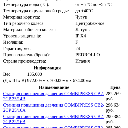
Температура воды (°C):
от +5 °C до +55 °C
Температура окружающей среды:
до +40°C
Материал корпуса:
Чугун
Тип рабочего колеса:
Центробежное
Материал рабочего колеса:
Латунь
Уровень защиты ip:
IP X4
Изоляция:
F
Гарантия, мес:
24
Производитель (бренд):
PEDROLLO
Страна производства:
Италия
Информация
Вес
135.000
(Д х Ш х В)
972.00мм x 700.00мм x 674.00мм
Наименование
Цена
Станция повышения давления COMBIPRESS CB2-
285 269
2CP 25/14B
руб.
Станция повышения давления COMBIPRESS CB2-
296 634
2CP 25/16A
руб.
Станция повышения давления COMBIPRESS CB2-
290 384
2CP 25/16B
руб.
Станция повышения давления COMBIPRESS CB2-
285 269