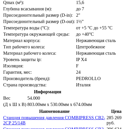
Qmax (м³):
15,6
Глубина всасывания (м):
до 7
Присоединительный размер (D-in):
2"
Присоединительный размер (D-out):
1½"
Температура воды (°C):
от +5 °C до +55 °C
Температура окружающей среды:
до +40°C
Материал корпуса:
Нержавеющая сталь
Тип рабочего колеса:
Центробежное
Материал рабочего колеса:
Нержавеющая сталь
Уровень защиты ip:
IP X4
Изоляция:
F
Гарантия, мес:
24
Производитель (бренд):
PEDROLLO
Страна производства:
Италия
Информация
Вес
54.000
(Д х Ш х В)
803.00мм x 530.00мм x 674.00мм
Наименование
Цена
Станция повышения давления COMBIPRESS CB2-
285 269
2CP 25/14B
руб.