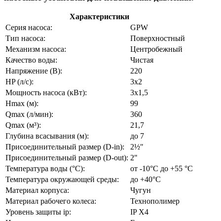
Характеристики
Серия насоса:
GPW
Тип насоса:
Поверхностный
Механизм насоса:
Центробежный
Качество воды:
Чистая
Напряжение (В):
220
HP (л/с):
3х2
Мощность насоса (кВт):
3х1,5
Hmax (м):
99
Qmax (л/мин):
360
Qmax (м³):
21,7
Глубина всасывания (м):
до 7
Присоединительный размер (D-in):
2½"
Присоединительный размер (D-out):
2"
Температура воды (°C):
от -10°C до +55 °C
Температура окружающей среды:
до +40°C
Материал корпуса:
Чугун
Материал рабочего колеса:
Технополимер
Уровень защиты ip:
IP X4