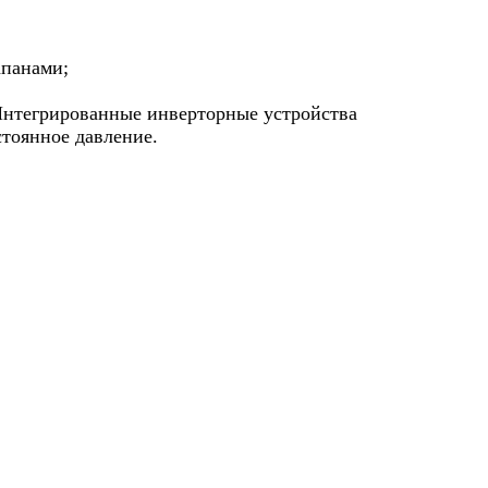
апанами;
 Интегрированные инверторные устройства
стоянное давление.