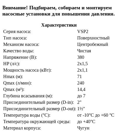
Внимание! Подбираем, собираем и монтируем
насосные установки для повышения давления.
Характеристики
Серия насоса:
VSP2
Тип насоса:
Поверхностный
Механизм насоса:
Центробежный
Качество воды:
Чистая
Напряжение (В):
380
HP (л/с):
2х1,5
Мощность насоса (кВт):
2х1,1
Hmax (м):
71
Qmax (л/мин):
240
Qmax (м³):
14,4
Глубина всасывания (м):
до 7
Присоединительный размер (D-in):
2"
Присоединительный размер (D-out):
1½"
Температура воды (°C):
от -10°C до +60 °C
Температура окружающей среды:
до +40°C
Материал корпуса:
Чугун