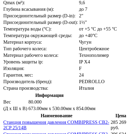
Qmax (м³):
9,6
Глубина всасывания (м):
до 7
Присоединительный размер (D-in):
2"
Присоединительный размер (D-out):
1½"
Температура воды (°C):
от +5 °C до +55 °C
Температура окружающей среды:
до +40°C
Материал корпуса:
Чугун
Тип рабочего колеса:
Центробежное
Материал рабочего колеса:
Технополимер
Уровень защиты ip:
IP X4
Изоляция:
F
Гарантия, мес:
24
Производитель (бренд):
PEDROLLO
Страна производства:
Италия
Информация
Вес
80.000
(Д х Ш х В)
673.00мм x 530.00мм x 854.00мм
Наименование
Цена
Станция повышения давления COMBIPRESS CB2-
285 269
2CP 25/14B
руб.